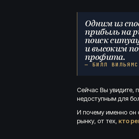
Одним из спо
прибыль на р
поиск ситуац
и высоким п
профита.
— БИЛЛ ВИЛЬЯМС
Сейчас Вы увидите, 
недоступным для бо
И почему именно он 
рынку, от тех,
кто ре