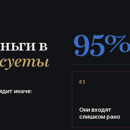
95
ньги в
суеты
01
дит иначе:
Они входят
слишком рано