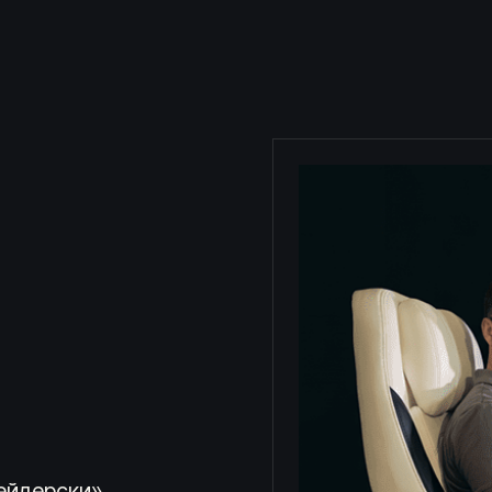
ейдерски».