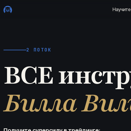
Научите
2 ПОТОК
ВСЕ инст
Билла Вил
Получите суперсилу в трейдинге: