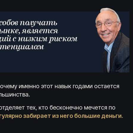
собов получать
ынке, является
ий с низким риском
отенциалом
почему именно этот навык годами остается
льшинства.
отделяет тех, кто бесконечно мечется по
гулярно забирает из него большие деньги.