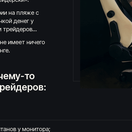
фии на пляже с
чкой денег у
и трейдеров…
 не имеет ничего
нге.
очему-то
трейдеров:
танов у монитора;