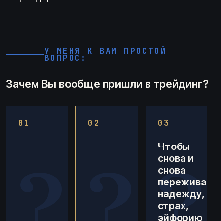
У МЕНЯ К ВАМ ПРОСТОЙ
ВОПРОС:
Зачем Вы вообще пришли в трейдинг?
01
02
03
Чтобы
?
?
?
снова и
снова
переживать
надежду,
страх,
эйфорию