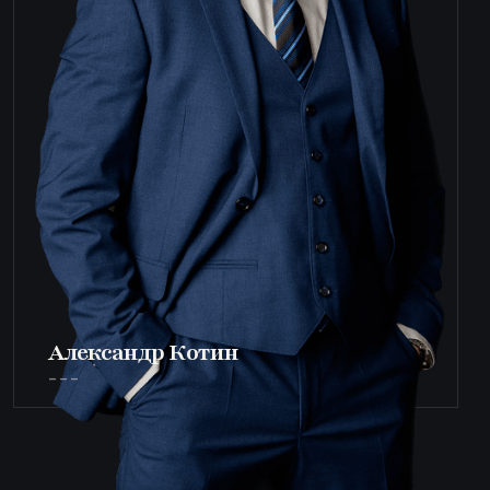
Александр Котин
___